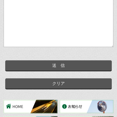
送 信
クリア